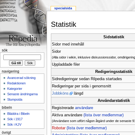
specialsida
Statistik
Sidstatistik
Sidor med innehåll
sök
Sidor
(Alla sidor i wikin, inklusive diskussionssidor, omdirigerin
Uppladdade filer
navigering
Redigeringsstatistik
Avancerad sökning
Sidredigeringar sedan Rilpedia startades
Redaktionen
Redigeringar per sida i genomsnitt
Kategorier
Jobbköns
längd
Senaste ändringarna
Slumpsida
Användarstatistik
bibeln
Registrerade
användare
Bläddra i Bibeln
Aktiva användare
(lista över medlemmar)
Sök i 1917
(Användare som utfört någon åtgärd under de senaste 9
Sök i KJV
Robotar
(lista över medlemmar)
övrigt