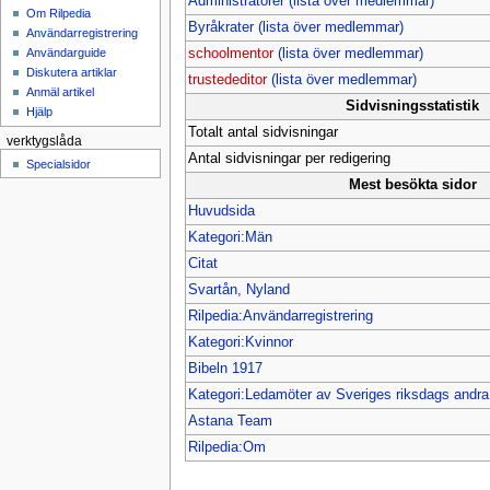
Administratörer
(lista över medlemmar)
Om Rilpedia
Byråkrater
(lista över medlemmar)
Användarregistrering
Användarguide
schoolmentor
(lista över medlemmar)
Diskutera artiklar
trustededitor
(lista över medlemmar)
Anmäl artikel
Sidvisningsstatistik
Hjälp
Totalt antal sidvisningar
verktygslåda
Antal sidvisningar per redigering
Specialsidor
Mest besökta sidor
Huvudsida
Kategori:Män
Citat
Svartån, Nyland
Rilpedia:Användarregistrering
Kategori:Kvinnor
Bibeln 1917
Kategori:Ledamöter av Sveriges riksdags and
Astana Team
Rilpedia:Om